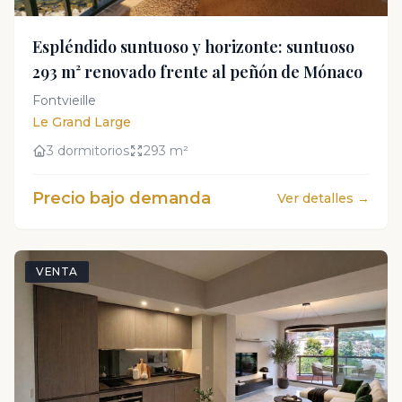
Espléndido suntuoso y horizonte: suntuoso
293 m² renovado frente al peñón de Mónaco
Fontvieille
Le Grand Large
3 dormitorios
293 m²
Precio bajo demanda
Ver detalles →
VENTA