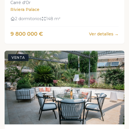
Carré d'Or
Riviera Palace
2 dormitorios
148 m²
9 800 000 €
Ver detalles →
VENTA