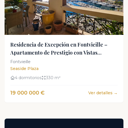
Residencia de Excepción en Fontvieille –
Apartamento de Prestigio con Vistas
Panorámicas al Mar
Fontvieille
Seaside Plaza
4 dormitorios
330 m²
19 000 000 €
Ver detalles →