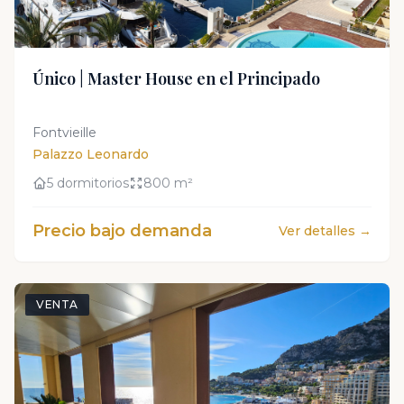
CONFIDENTIEL
Único | Master House en el Principado
Acceso exclusivo bajo demanda
Fontvieille
Palazzo Leonardo
5 dormitorios
800 m²
Precio bajo demanda
Ver detalles →
VENTA