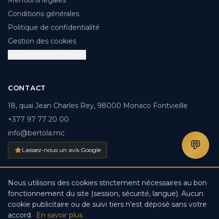
Mentions légales
Conditions générales
Politique de confidentialité
Gestion des cookies
Paramétrer les cookies
CONTACT
18, quai Jean Charles Rey, 98000 Monaco Fontvieille
+377 97 77 20 00
info@bertola.mc
💬
Laissez-nous un avis Google
Nous utilisons des cookies strictement nécessaires au bon
fonctionnement du site (session, sécurité, langue). Aucun
© 2026 BERTOLA.MC. Tous droits réservés. · Créé par
DDV
cookie publicitaire ou de suivi tiers n'est déposé sans votre
IT-Solutions
accord.
En savoir plus