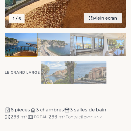
Plein ecran
1
/ 6
LE GRAND LARGE
6 pieces
3 chambres
3 salles de bain
293 m²
293 m²
Fontvieille
TOTAL
Ref: 019V