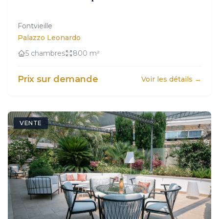
Fontvieille
Palazzo Leonardo
5 chambres
800 m²
Prix sur demande
Voir les détails →
VENTE