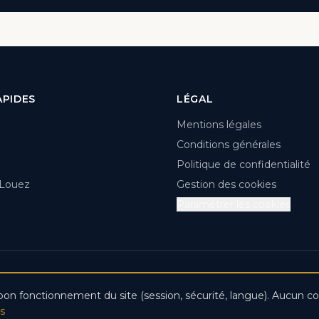
APIDES
LÉGAL
Mentions légales
Conditions générales
Politique de confidentialité
 Louez
Gestion des cookies
Paramétrer les cookies
026 BERTOLA.MC. Tous droits réservés. · Créé par
DDV IT-Solut
on fonctionnement du site (session, sécurité, langue). Aucun coo
us