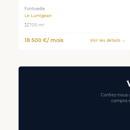
Fontvieille
Le Lumigean
700 m²
18 500 €/ mois
Voir les détails →
Confiez-nous v
compris e