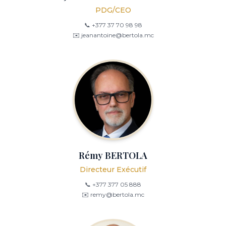
PDG/CEO
📞 +377 37 70 98 98
✉️ jeanantoine@bertola.mc
Rémy BERTOLA
Directeur Exécutif
📞 +377 377 05 888
✉️ remy@bertola.mc