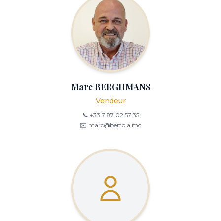
Marc BERGHMANS
Vendeur
📞 +33 7 87 02 57 35
✉️ marc@bertola.mc