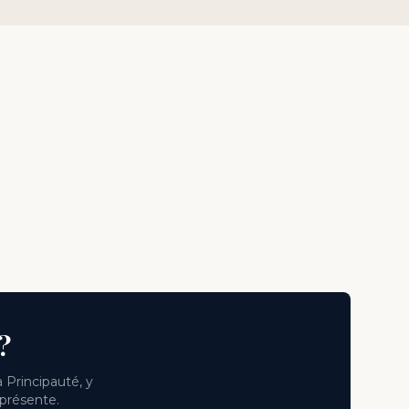
?
 Principauté, y
 présente.