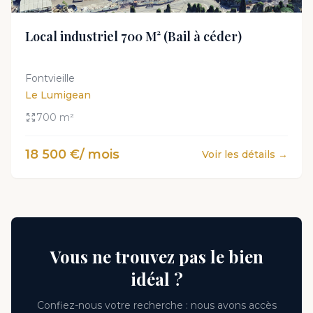
Local industriel 700 M² (Bail à céder)
Fontvieille
Le Lumigean
700 m²
18 500 €/ mois
Voir les détails →
Vous ne trouvez pas le bien
idéal ?
Confiez-nous votre recherche : nous avons accès