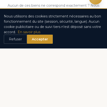
Aucun de ces biens ne correspond exactement ? Nous
cherchons pour vous.
Nous utilisons des cookies strictement nécessaires au bon
fonctionnement du site (session, sécurité, langue). Aucun
CONFIEZ-NOUS VOTRE RECHERCHE
cookie publicitaire ou de suivi tiers n'est déposé sans votre
accord.
En savoir plus
Refuser
Accepter
Découvrez les autres quartiers
Monte-Carlo
Larvotto
Fontvieille
Monaco-Ville
La Condamine
La Rousse – Saint Roman
Les Monéghetti
Jardin Exotique
Port