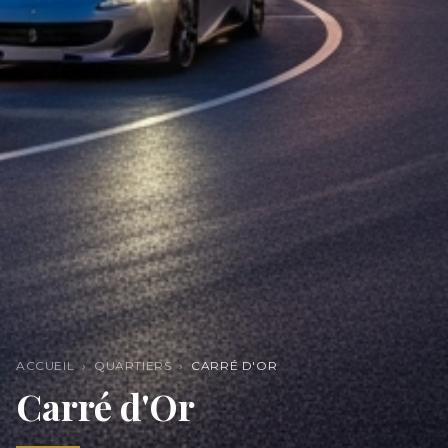
ACCUEIL
›
QUARTIERS
›
CARRÉ D'OR
Carré d'Or