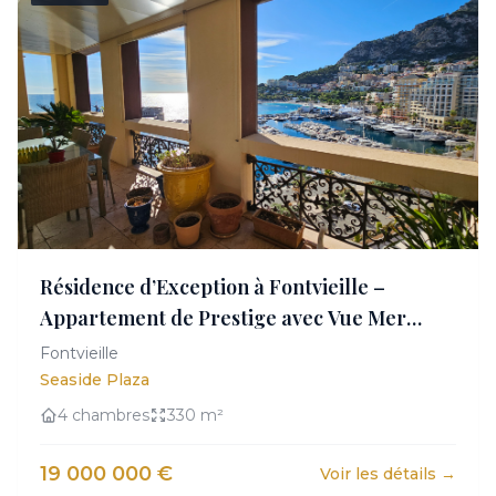
Résidence d’Exception à Fontvieille –
Appartement de Prestige avec Vue Mer
Panoramique
Fontvieille
Seaside Plaza
4 chambres
330 m²
19 000 000 €
Voir les détails →