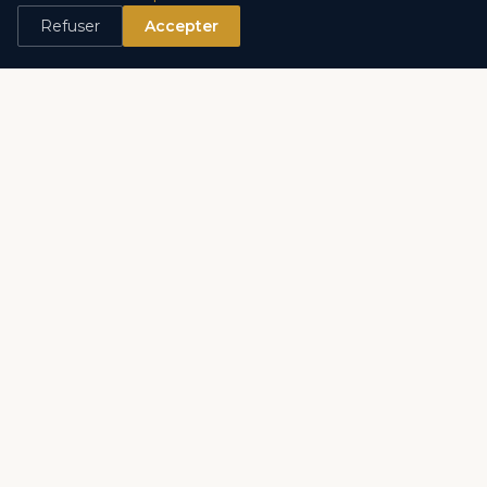
Refuser
Accepter
Local industriel 700 M² (Bail à céder)
Fontvieille
Le Lumigean
700 m²
18 500 €/ mois
Voir les détails →
VENTE
OFF-MARKET