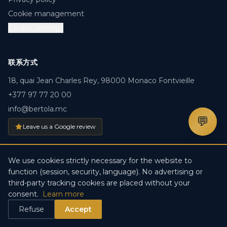
Cookie management
Cookie settings
联系方式
18, quai Jean Charles Rey, 98000 Monaco Fontvieille
+377 97 77 20 00
info@bertola.mc
💬
Leave us a Google review
We use cookies strictly necessary for the website to
function (session, security, language). No advertising or
© 2026 BERTOLA.MC. 版权所有。 · Créé par
DDV IT-
third-party tracking cookies are placed without your
Solutions
consent.
Learn more
Refuse
Accept